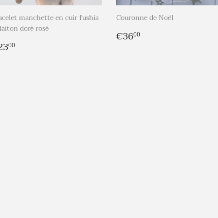
acelet manchette en cuir fushia
Couronne de Noël
 laiton doré rosé
Prix
€36,00
€36
00
rix
€23,00
régulier
23
00
égulier