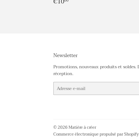
Prix
€10,00
€10
00
régulier
Newsletter
Promotions, nouveaux produits et soldes. 
réception.
E-
mails
© 2026
Matière à créer
Commerce électronique propulsé par Shopify