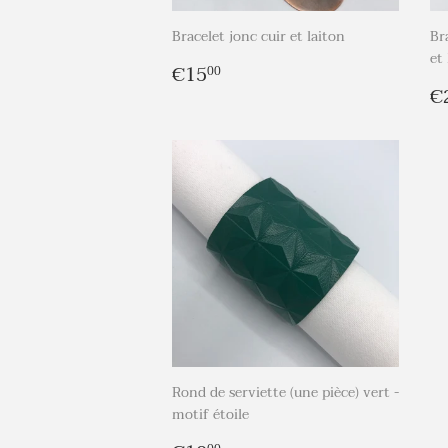
Bracelet jonc cuir et laiton
Br
et
Prix
€15,00
€15
00
régulier
P
€
r
Rond de serviette (une pièce) vert -
motif étoile