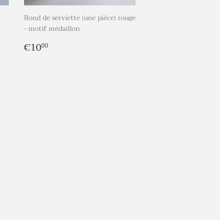
Rond de serviette (une pièce) rouge
- motif médaillon
Prix
€10,00
€10
00
régulier