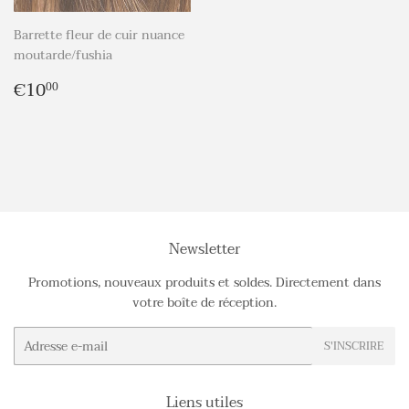
Barrette fleur de cuir nuance
moutarde/fushia
Prix
€10,00
€10
00
régulier
Newsletter
Promotions, nouveaux produits et soldes. Directement dans
votre boîte de réception.
E-
S'INSCRIRE
mails
Liens utiles