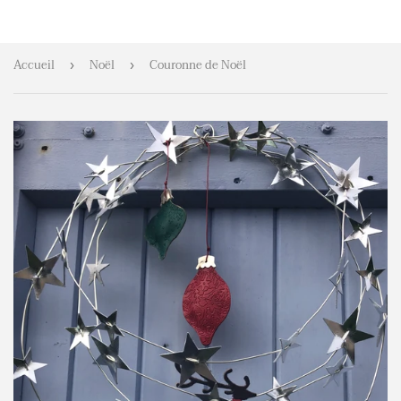
Accueil
Noël
Couronne de Noël
›
›