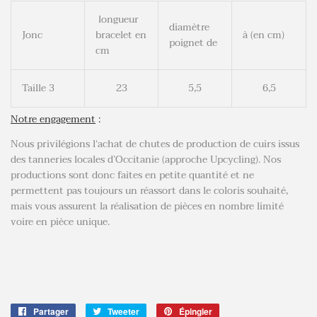
longueur
diamètre
Jonc
bracelet en
à (en cm)
poignet de
cm
Taille 3
23
5,5
6,5
Notre engagement
:
Nous privilégions l‘achat de chutes de production de cuirs issus
des tanneries locales d’Occitanie (approche Upcycling). Nos
productions sont donc faites en petite quantité et ne
permettent pas toujours un réassort dans le coloris souhaité,
mais vous assurent la réalisation de pièces en nombre limité
voire en pièce unique.
Partager
Partager
Tweeter
Tweeter
Épingler
Épingler