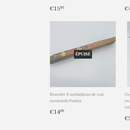
Prix
€15,00
P
€15
€
00
régulier
r
ÉPUISÉ
Bracelet 6 médaillons de cuir
Co
moutarde/fushia
en
ta
Prix
€14,00
€14
00
régulier
P
€
r