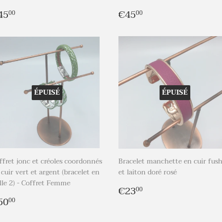
rix
€45,00
Prix
€45,00
45
€45
00
00
égulier
régulier
ÉPUISÉ
ÉPUISÉ
ffret jonc et créoles coordonnés
Bracelet manchette en cuir fush
 cuir vert et argent (bracelet en
et laiton doré rosé
ille 2) - Coffret Femme
Prix
€23,00
€23
00
rix
€50,00
régulier
50
00
égulier