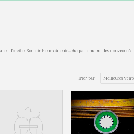
cles d’oreille, Sautoir Fleurs de cuir...chaque semaine des nouveautés.
Trier par