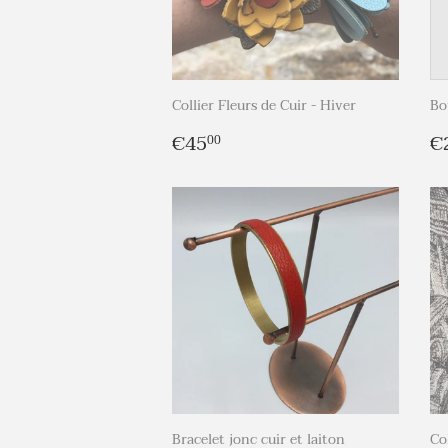
Collier Fleurs de Cuir - Hiver
Bou
Prix
€45,00
P
€45
€
00
régulier
r
Bracelet jonc cuir et laiton
Co