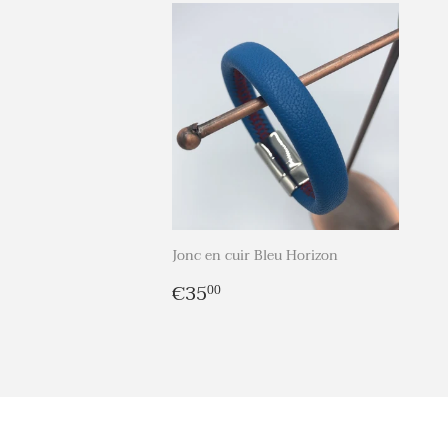
Jonc en cuir Bleu Horizon
Prix
€35,00
€35
00
régulier