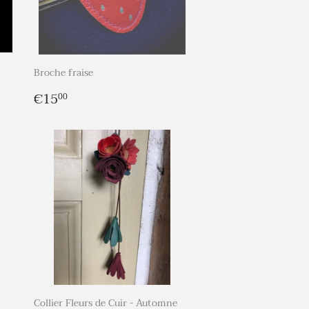
Broche fraise
Prix
€15,00
€15
00
régulier
Collier Fleurs de Cuir - Automne